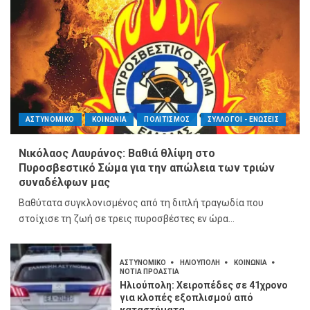
ΑΣΤΥΝΟΜΙΚΟ
ΚΟΙΝΩΝΙΑ
ΠΟΛΙΤΙΣΜΟΣ
ΣΥΛΛΟΓΟΙ - ΕΝΩΣΕΙΣ
Νικόλαος Λαυράνος: Βαθιά θλίψη στο
Πυροσβεστικό Σώμα για την απώλεια των τριών
συναδέλφων μας
Βαθύτατα συγκλονισμένος από τη διπλή τραγωδία που
στοίχισε τη ζωή σε τρεις πυροσβέστες εν ώρα...
ΑΣΤΥΝΟΜΙΚΟ
ΗΛΙΟΥΠΟΛΗ
ΚΟΙΝΩΝΙΑ
ΝΟΤΙΑ ΠΡΟΑΣΤΙΑ
Ηλιούπολη: Χειροπέδες σε 41χρονο
για κλοπές εξοπλισμού από
καταστήματα