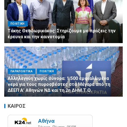
ΠΟΛΙΤΙΚΗ
Τάκης Θεοδωρικάκος: Στηρίζουμε με πράξεις την
έρευνα και την καινοτομία
ΠΑΡΑΠΟΛΙΤΙΚΑ
ΠΟΛΙΤΙΚΗ
Αλληλεγγύη χωρίς σύνορα: 1.500 εμφιαλωμένα
νερά για τους πυροσβέστες στα Μέγαρα από τη
ΔΕΕΠ Α’ Αθηνών ΝΔ και τη 2η ΔΗΜ.Τ.Ο.
ΚΑΙΡΟΣ