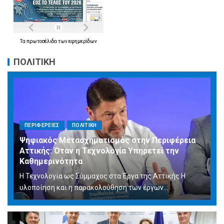
Τα
πρωτοσέλιδα
των
εφημερίδων
ΠΟΛΙΤΙΚΗ
ΠΕΡΙΦΕΡΕΙΕΣ
ΠΟΛΙΤΙΚΗ
Ψηφιακός Μετασχηματισμός στην Περιφέρεια
Αττικής: Όταν η Τεχνολογία Υπηρετεί την
Καθημερινότητα
Η Τεχνολογία ως Σύμμαχος στα Έργα της Αττικής Η
υλοποίηση και η παρακολούθηση των έργων...