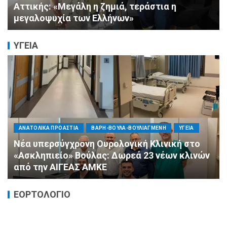
Αλληλεγγύης (Ε.Ο.Α.) για τους πυροσβέστες
στο Πόρτο Γερμενό
ΥΓΕΙΑ
ΠΟΛΙΤΙΚΗ
ΤΡΟΠΟΣ ΖΩΗΣ
ΥΓΕΙΑ
«Ημέρα Καρδιάς»: Μια πρωτοποριακή δράση
πρόληψης από τη ΔΗΜ.ΤΟ. Νέας
Φιλαδέλφειας – Νέας Χαλκηδόνας
ΕΟΡΤΟΛΟΓΙΟ