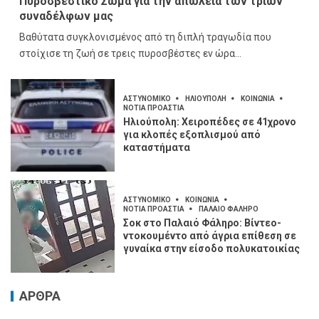
Πυροσβεστικό Σώμα για την απώλεια των τριών
συναδέλφων μας
Βαθύτατα συγκλονισμένος από τη διπλή τραγωδία που
στοίχισε τη ζωή σε τρεις πυροσβέστες εν ώρα...
ΑΣΤΥΝΟΜΙΚΟ
ΗΛΙΟΥΠΟΛΗ
ΚΟΙΝΩΝΙΑ
ΝΟΤΙΑ ΠΡΟΑΣΤΙΑ
Ηλιούπολη: Χειροπέδες σε 41χρονο
για κλοπές εξοπλισμού από
καταστήματα
ΑΣΤΥΝΟΜΙΚΟ
ΚΟΙΝΩΝΙΑ
ΝΟΤΙΑ ΠΡΟΑΣΤΙΑ
ΠΑΛΑΙΟ ΦΑΛΗΡΟ
Σοκ στο Παλαιό Φάληρο: Βίντεο-
ντοκουμέντο από άγρια επίθεση σε
γυναίκα στην είσοδο πολυκατοικίας
ΑΡΘΡΑ