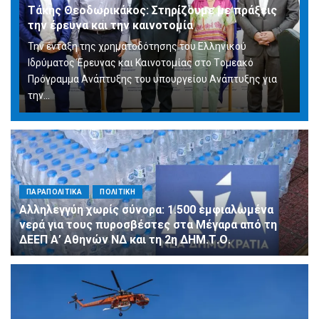
Τάκης Θεοδωρικάκος: Στηρίζουμε με πράξεις
την έρευνα και την καινοτομία
Την ένταξη της χρηματοδότησης του Ελληνικού
Ιδρύματος Έρευνας και Καινοτομίας στο Tομεακό
Πρόγραμμα Ανάπτυξης του υπουργείου Ανάπτυξης για
την…
ΠΑΡΑΠΟΛΙΤΙΚΑ
ΠΟΛΙΤΙΚΗ
Αλληλεγγύη χωρίς σύνορα: 1.500 εμφιαλωμένα
νερά για τους πυροσβέστες στα Μέγαρα από τη
ΔΕΕΠ Α’ Αθηνών ΝΔ και τη 2η ΔΗΜ.Τ.Ο.