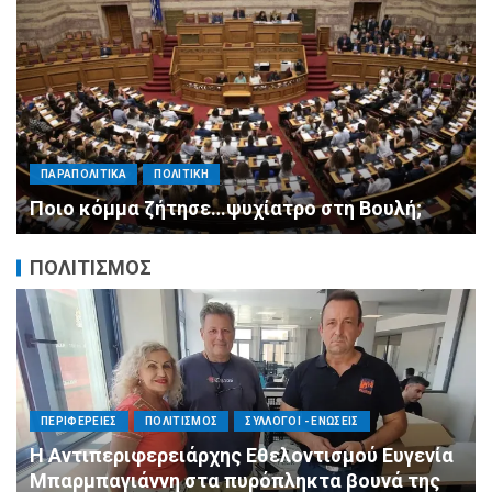
ΠΑΡΑΠΟΛΙΤΙΚΑ
ΠΟΛΙΤΙΚΗ
Μητσοτάκης σε υπουργούς: Ξεχάστε τον
ανασχηματισμό, πιάστε δουλειά με 4
αυστηρές εντολές
ΠΟΛΙΤΙΣΜΟΣ
ΠΟΛΙΤΙΣΜΟΣ
ΣΥΛΛΟΓΟΙ - ΕΝΩΣΕΙΣ
Άμεση κινητοποίηση της Ειδικής Ομάδας