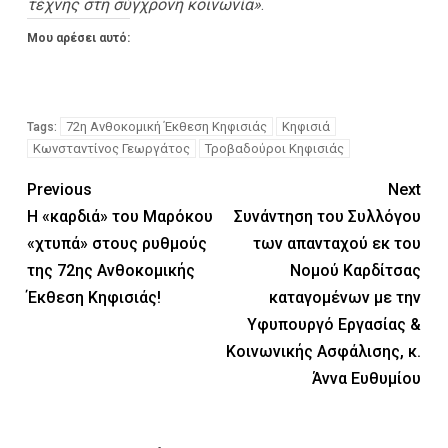
τέχνης στη σύγχρονη κοινωνία»
.
Μου αρέσει αυτό:
72η Ανθοκομική Έκθεση Κηφισιάς
Κηφισιά
Tags:
Κωνσταντίνος Γεωργάτος
Τροβαδούροι Κηφισιάς
Previous
Next
Η «καρδιά» του Μαρόκου
Συνάντηση του Συλλόγου
«χτυπά» στους ρυθμούς
των απανταχού εκ του
της 72ης Ανθοκομικής
Νομού Καρδίτσας
Έκθεση Κηφισιάς!
καταγομένων με την
Υφυπουργό Εργασίας &
Κοινωνικής Ασφάλισης, κ.
Άννα Ευθυμίου