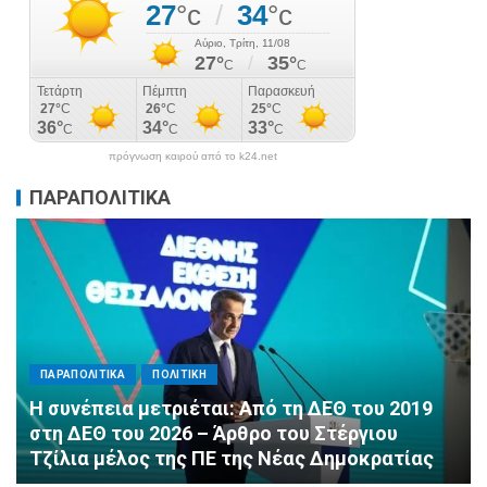
πρόγνωση καιρού από το k24.net
ΠΑΡΑΠΟΛΙΤΙΚΑ
ΠΑΡΑΠΟΛΙΤΙΚΑ
ΠΟΛΙΤΙΚΗ
Αλληλεγγύη χωρίς σύνορα: 1.500
εμφιαλωμένα νερά για τους πυροσβέστες στα
Μέγαρα από τη ΔΕΕΠ Α’ Αθηνών ΝΔ και τη 2η
ΔΗΜ.Τ.Ο.