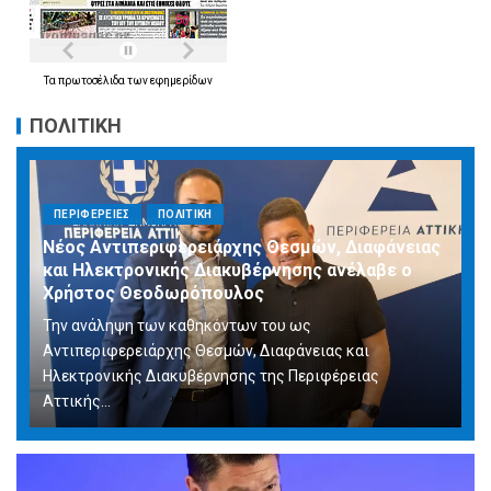
Τα
πρωτοσέλιδα
των
εφημερίδων
ΠΟΛΙΤΙΚΗ
ΠΕΡΙΦΕΡΕΙΕΣ
ΠΟΛΙΤΙΚΗ
Νέος Αντιπεριφερειάρχης Θεσμών, Διαφάνειας
και Ηλεκτρονικής Διακυβέρνησης ανέλαβε ο
Χρήστος Θεοδωρόπουλος
Την ανάληψη των καθηκόντων του ως
Αντιπεριφερειάρχης Θεσμών, Διαφάνειας και
Ηλεκτρονικής Διακυβέρνησης της Περιφέρειας
Αττικής...