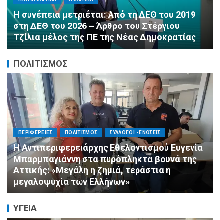
Αλληλεγγύη χωρίς σύνορα: 1.500
εμφιαλωμένα νερά για τους πυροσβέστες στα
Μέγαρα από τη ΔΕΕΠ Α’ Αθηνών ΝΔ και τη 2η
ΔΗΜ.Τ.Ο.
ΠΟΛΙΤΙΣΜΟΣ
ΠΟΛΙΤΙΣΜΟΣ
ΣΥΛΛΟΓΟΙ - ΕΝΩΣΕΙΣ
Πνιγμός: Ο Σιωπηλός Θάνατος που Δεν
Μοιάζει με τις Ταινίες
ΥΓΕΙΑ