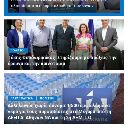
υλοποίηση και η παρακολούθηση των έργων...
ΠΟΛΙΤΙΚΗ
Τάκης Θεοδωρικάκος: Στηρίζουμε με πράξεις την
έρευνα και την καινοτομία
ΠΑΡΑΠΟΛΙΤΙΚΑ
ΠΟΛΙΤΙΚΗ
Αλληλεγγύη χωρίς σύνορα: 1.500 εμφιαλωμένα
νερά για τους πυροσβέστες στα Μέγαρα από τη
ΔΕΕΠ Α’ Αθηνών ΝΔ και τη 2η ΔΗΜ.Τ.Ο.