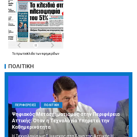
Τα
πρωτοσέλιδα
των
εφημερίδων
ΠΟΛΙΤΙΚΗ
ΠΕΡΙΦΕΡΕΙΕΣ
ΠΟΛΙΤΙΚΗ
Ψηφιακός Μετασχηματισμός στην Περιφέρεια
Αττικής: Όταν η Τεχνολογία Υπηρετεί την
Καθημερινότητα
Η Τεχνολογία ως Σύμμαχος στα Έργα της Αττικής Η