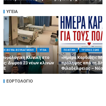
ΥΓΕΙΑ
ΠΟΛΙΤΙΚΗ
ΤΡΟΠΟΣ ΖΩΗΣ
ΥΓΕΙΑ
«Ημέρα Καρδιάς»: Μια πρωτοποριακή δράση
πρόληψης από τη ΔΗΜ.ΤΟ. Νέας
Φιλαδέλφειας – Νέας Χαλκηδόνας
ΕΟΡΤΟΛΟΓΙΟ