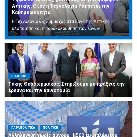
Αττικής: Όταν η Τεχνολογία Υπηρετεί την
Καθημερινότητα
Η Τεχνολογία ως Σύμμαχος στα Έργα της Αττικής Η
υλοποίηση και η παρακολούθηση των έργων...
ΠΟΛΙΤΙΚΗ
Τάκης Θεοδωρικάκος: Στηρίζουμε με πράξεις την
έρευνα και την καινοτομία
ΠΑΡΑΠΟΛΙΤΙΚΑ
ΠΟΛΙΤΙΚΗ
Αλληλεγγύη χωρίς σύνορα: 1.500 εμφιαλωμένα