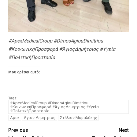
#ApexMedicalGroup #DimosAgiouDimitriou
#ΚοινωνικήΠροσφορά #ΆγιοςΔημήτριος #Υγεία
#ΠολιτικήΠροστασία
Μου αρέσει αυτό:
Tags:
#ApexMedicalGroup #DimosAgiouDimitriou
#ΚοινωνικήΠροσφορά #ΆγιοςΔημήτριος #Υγεία
#ΠολιτικήΠροστασία
Apex
Άγιος Δημήτριος
Στέλιος Μαμαλάκης
Previous
Next