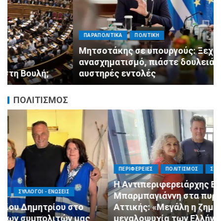
ΠΑΡΑΠΟΛΙΤΙΚΑ
ΠΟΛΙΤΙΚΗ
Μητσοτάκης σε υπουργούς: Ξεχάστε τον
ανασχηματισμό, πιάστε δουλειά με 4
αυστηρές εντολές
ΠΟΛΙΤΙΣΜΟΣ
ΠΕΡΙΦΕΡΕΙΕΣ
ΠΟΛΙΤΙΣΜΟΣ
ΣΥΛΛΟΓΟΙ - ΕΝΩΣΕΙΣ
Η Αντιπεριφερειάρχης Εθελοντισμού Ευγενία
Μπαρμπαγιάννη στα πυρόπληκτα βουνά της
Αττικής: «Μεγάλη η ζημιά, τεράστια η
μεγαλοψυχία των Ελλήνων»