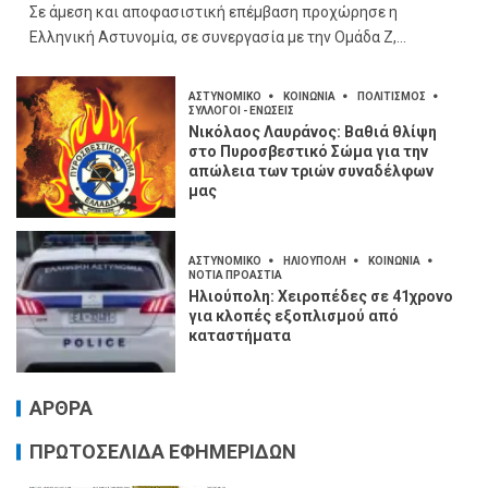
Σε άμεση και αποφασιστική επέμβαση προχώρησε η
Ελληνική Αστυνομία, σε συνεργασία με την Ομάδα Ζ,...
ΑΣΤΥΝΟΜΙΚΟ
ΚΟΙΝΩΝΙΑ
ΠΟΛΙΤΙΣΜΟΣ
ΣΥΛΛΟΓΟΙ - ΕΝΩΣΕΙΣ
Νικόλαος Λαυράνος: Βαθιά θλίψη
στο Πυροσβεστικό Σώμα για την
απώλεια των τριών συναδέλφων
μας
ΑΣΤΥΝΟΜΙΚΟ
ΗΛΙΟΥΠΟΛΗ
ΚΟΙΝΩΝΙΑ
ΝΟΤΙΑ ΠΡΟΑΣΤΙΑ
Ηλιούπολη: Χειροπέδες σε 41χρονο
για κλοπές εξοπλισμού από
καταστήματα
ΑΡΘΡΑ
ΠΡΩΤΟΣΕΛΙΔΑ ΕΦΗΜΕΡΙΔΩΝ