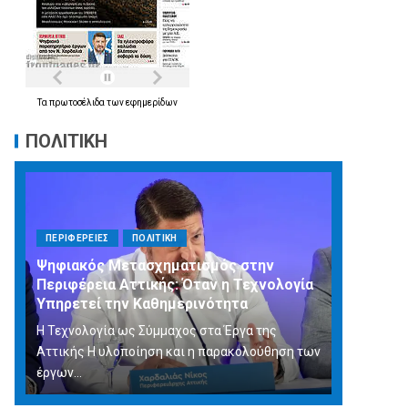
Τα
πρωτοσέλιδα
των
εφημερίδων
ΠΟΛΙΤΙΚΗ
ΠΕΡΙΦΕΡΕΙΕΣ
ΠΟΛΙΤΙΚΗ
Ψηφιακός Μετασχηματισμός στην
Περιφέρεια Αττικής: Όταν η Τεχνολογία
Υπηρετεί την Καθημερινότητα
Η Τεχνολογία ως Σύμμαχος στα Έργα της
Αττικής Η υλοποίηση και η παρακολούθηση των
έργων...