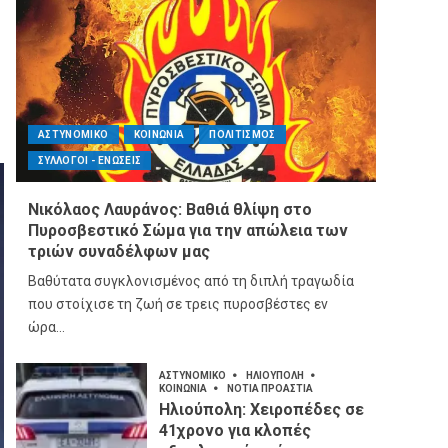
ΑΣΤΥΝΟΜΙΚΟ
ΚΟΙΝΩΝΙΑ
ΠΟΛΙΤΙΣΜΟΣ
ΣΥΛΛΟΓΟΙ - ΕΝΩΣΕΙΣ
Νικόλαος Λαυράνος: Βαθιά θλίψη στο
Πυροσβεστικό Σώμα για την απώλεια των
τριών συναδέλφων μας
Βαθύτατα συγκλονισμένος από τη διπλή τραγωδία
που στοίχισε τη ζωή σε τρεις πυροσβέστες εν
ώρα...
ΑΣΤΥΝΟΜΙΚΟ
ΗΛΙΟΥΠΟΛΗ
ΚΟΙΝΩΝΙΑ
ΝΟΤΙΑ ΠΡΟΑΣΤΙΑ
Ηλιούπολη: Χειροπέδες σε
41χρονο για κλοπές