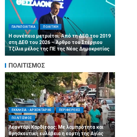
ΠΑΡΑΠΟΛ
ΠΑΡΑΠΟΛΙΤΙΚΑ
ΠΟΛΙΤΙΚΗ
Αλληλεγ
Η συνέπεια μετριέται: Από τη ΔΕΘ του 2019
εμφιαλ
στη ΔΕΘ του 2026 – Άρθρο του Στέργιου
στα Μέγ
Τζίλια μέλος της ΠΕ της Νέας Δημοκρατίας
τη 2η Δ
ΠΟΛΙΤΙΣΜΟΣ
ΕΚΚΛΗΣΙΑ - ΑΡΧΟΝΤΑΡΙΚΙ
ΠΕΡΙΦΕΡΕΙΕΣ
ΑΓΙΟΣ Δ
ΠΟΛΙΤΙΣΜΟΣ
ΣΥΛΛΟΓΟΙ
Λεοντάρι Καρδίτσας: Με λαμπρότητα και
Η Εθελο
θρησκευτική ευλάβεια η εορτή της Αγίας
πλευρό