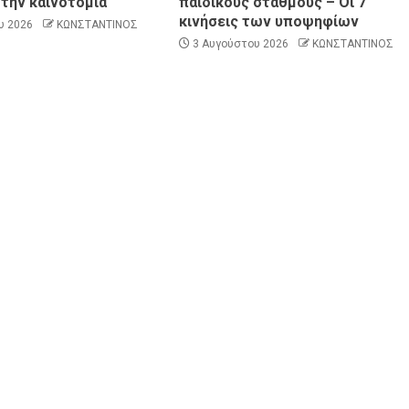
 την καινοτομία
παιδικούς σταθμούς – Οι 7
κινήσεις των υποψηφίων
υ 2026
ΚΩΝΣΤΑΝΤΙΝΟΣ
3 Αυγούστου 2026
ΚΩΝΣΤΑΝΤΙΝΟΣ
ΠΑΡΑΠΟΛΙΤΙΚΑ
ΠΟΛΙΤΙΚΗ
άστε τον
Στέλιος Κυμπουρόπουλος: «Φοβήθηκα,
 με 4
αλλά η ζωή συνεχίζεται» – Η συγκινητική
ανάρτηση μετά την πτώση και το κάταγμα
ΑΣΤΥΝΟΜΙΚΟ
ΚΟΙΝΩΝΙΑ
ΠΟΛΙΤΙΣΜΟΣ
ΣΥΛΛΟΓΟΙ - ΕΝΩΣΕΙΣ
ής Ομάδας
Νικόλαος Λαυράνος: Βαθιά θλίψη στο
 πυροσβέστες
Πυροσβεστικό Σώμα για την απώλεια των