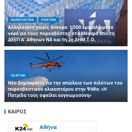
ΠΑΡΑΠΟΛΙΤΙΚΑ
ΠΟΛΙΤΙΚΗ
Αλληλεγγύη χωρίς σύνορα: 1.500 εμφιαλωμένα
νερά για τους πυροσβέστες στα Μέγαρα από τη
ΔΕΕΠ Α’ Αθηνών ΝΔ και τη 2η ΔΗΜ.Τ.Ο.
ΠΟΛΙΤΙΚΗ
Νέα Δημοκρατία για την απώλεια των πιλότων του
πυροσβεστικού ελικοπτέρου στην Ψάθα: «Η
Πατρίδα τούς οφείλει ευγνωμοσύνη»
ΚΑΙΡΟΣ