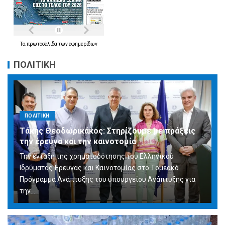
Τα
πρωτοσέλιδα
των
εφημερίδων
ΠΟΛΙΤΙΚΗ
ΠΟΛΙΤΙΚΗ
Τάκης Θεοδωρικάκος: Στηρίζουμε με πράξεις
την έρευνα και την καινοτομία
Την ένταξη της χρηματοδότησης του Ελληνικού
Ιδρύματος Έρευνας και Καινοτομίας στο Tομεακό
Πρόγραμμα Ανάπτυξης του υπουργείου Ανάπτυξης για
την…