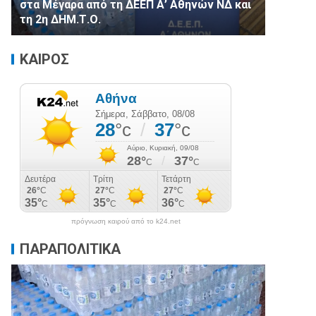
στα Μέγαρα από τη ΔΕΕΠ Α’ Αθηνών ΝΔ και
τη 2η ΔΗΜ.Τ.Ο.
ΚΑΙΡΟΣ
πρόγνωση καιρού από το k24.net
ΠΑΡΑΠΟΛΙΤΙΚΑ