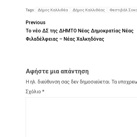
Δήμος Καλλιθέα
Δήμος Καλλιθέας
Φεστιβάλ Σοκ
Tags:
Previous
ΠΑΡΑΠΟΛΙΤΙΚΑ
ΠΟΛΙΤΙΚΗ
Το νέο ΔΣ της ΔΗΜΤΟ Νέας Δημοκρατίας Νέας
Η συνέπεια μετριέται: Από
στη ΔΕΘ του 2026 – Άρθρο 
Φιλαδέλφειας – Νέας Χαλκηδόνας
Τζίλια μέλος της ΠΕ της Ν
Αφήστε μια απάντηση
Η ηλ. διεύθυνση σας δεν δημοσιεύεται.
Τα υποχρεω
Σχόλιο
*
ΑΣΤΥΝΟΜΙΚΟ
ΚΟΙΝΩΝΙΑ
Π
ΣΥΛΛΟΓΟΙ - ΕΝΩΣΕΙΣ
Νικόλαος Λαυράνος: Βαθι
Πυροσβεστικό Σώμα για 
τριών συναδέλφων μας