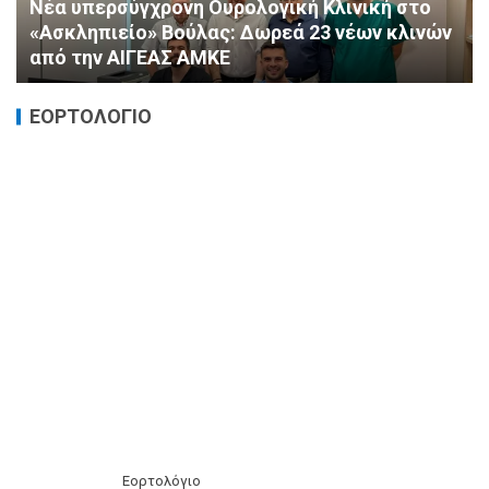
«Ημέρα Καρδιάς»: Μια πρωτοποριακή δράση
πρόληψης από τη ΔΗΜ.ΤΟ. Νέας
Φιλαδέλφειας – Νέας Χαλκηδόνας
ΕΟΡΤΟΛΟΓΙΟ
Εορτολόγιο