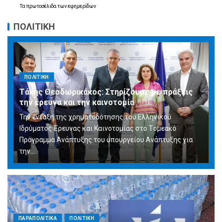
Τα
πρωτοσέλιδα
των
εφημερίδων
ΠΟΛΙΤΙΚΗ
ΠΟΛΙΤΙΚΗ
Τάκης Θεοδωρικάκος: Στηρίζουμε με πράξεις
την έρευνα και την καινοτομία
Την ένταξη της χρηματοδότησης του Ελληνικού
Ιδρύματος Έρευνας και Καινοτομίας στο Tομεακό
Πρόγραμμα Ανάπτυξης του υπουργείου Ανάπτυξης για
την…
ΠΑΡΑΠΟΛΙΤΙΚΑ
ΠΟΛΙΤΙΚΗ