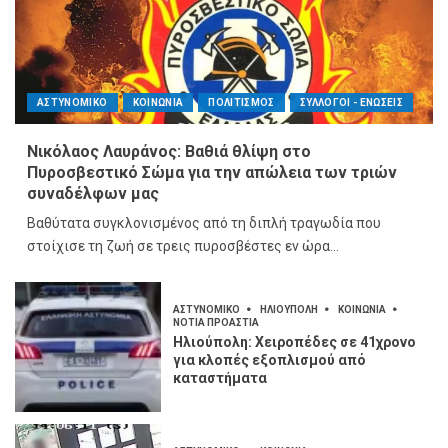
ΑΣΤΥΝΟΜΙΚΟ
ΚΟΙΝΩΝΙΑ
ΠΟΛΙΤΙΣΜΟΣ
ΣΥΛΛΟΓΟΙ - ΕΝΩΣΕΙΣ
Νικόλαος Λαυράνος: Βαθιά θλίψη στο
Πυροσβεστικό Σώμα για την απώλεια των τριών
συναδέλφων μας
Βαθύτατα συγκλονισμένος από τη διπλή τραγωδία που
στοίχισε τη ζωή σε τρεις πυροσβέστες εν ώρα...
ΑΣΤΥΝΟΜΙΚΟ
ΗΛΙΟΥΠΟΛΗ
ΚΟΙΝΩΝΙΑ
ΝΟΤΙΑ ΠΡΟΑΣΤΙΑ
Ηλιούπολη: Χειροπέδες σε 41χρονο
για κλοπές εξοπλισμού από
καταστήματα