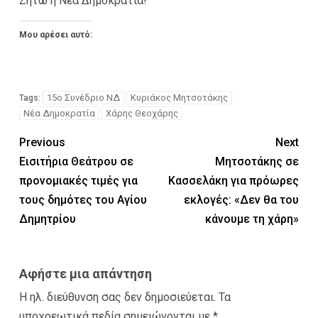
Ζήτω η Νέα Δημοκρατία!
Μου αρέσει αυτό:
15ο Συνέδριο ΝΔ
Κυριάκος Μητσοτάκης
Tags:
Νέα Δημοκρατία
Χάρης Θεοχάρης
Previous
Next
Εισιτήρια Θεάτρου σε
Μητσοτάκης σε
προνομιακές τιμές για
Κασσελάκη για πρόωρες
τους δημότες του Αγίου
εκλογές: «Δεν θα του
Δημητρίου
κάνουμε τη χάρη»
Αφήστε μια απάντηση
Η ηλ. διεύθυνση σας δεν δημοσιεύεται.
Τα
υποχρεωτικά πεδία σημειώνονται με
*