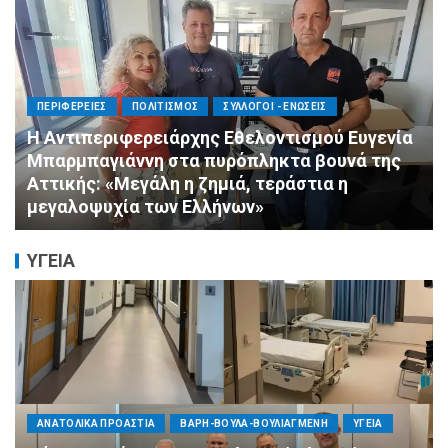
ΠΟΛΙΤΙΣΜΟΣ
ΣΥΛΛΟΓΟΙ - ΕΝΩΣΕΙΣ
Άμεση κινητοποίηση της Ειδικής Ομάδας
Αλληλεγγύης (Ε.Ο.Α.) για τους πυροσβέστες
στο Πόρτο Γερμενό
ΥΓΕΙΑ
ΠΟΛΙΤΙΚΗ
ΤΡΟΠΟΣ ΖΩΗΣ
ΥΓΕΙΑ