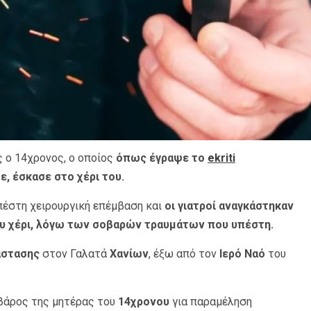
 ο 14χρονος, ο οποίος
όπως έγραψε το
ekriti
ε, έσκασε στο χέρι του.
πέστη χειρουργική επέμβαση και
οι γιατροί αναγκάστηκαν
ου χέρι, λόγω των σοβαρών τραυμάτων που υπέστη.
άστασης
στον Γαλατά
Χανίων
, έξω από τον
Ιερό Ναό
του
 βάρος της μητέρας του
14χρονου
για παραμέληση