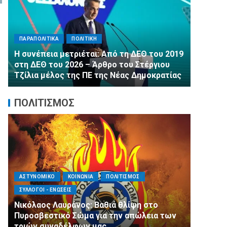
ΠΑΡΑΠΟΛ
ΠΑΡΑΠΟΛΙΤΙΚΑ
ΠΟΛΙΤΙΚΗ
Αλληλεγ
Η συνέπεια μετριέται: Από τη ΔΕΘ του 2019
εμφιαλ
στη ΔΕΘ του 2026 – Άρθρο του Στέργιου
στα Μέγ
Τζίλια μέλος της ΠΕ της Νέας Δημοκρατίας
τη 2η Δ
ΠΟΛΙΤΙΣΜΟΣ
ΑΣΤΥΝΟΜΙΚΟ
ΚΟΙΝΩΝΙΑ
ΠΟΛΙΤΙΣΜΟΣ
ΑΓΙΟΣ Δ
ΣΥΛΛΟΓΟΙ - ΕΝΩΣΕΙΣ
ΠΟΛΙΤΙΣ
Νικόλαος Λαυράνος: Βαθιά θλίψη στο
Με κατ
ς
Πυροσβεστικό Σώμα για την απώλεια των
της Με
τριών συναδέλφων μας
Ασύρμα