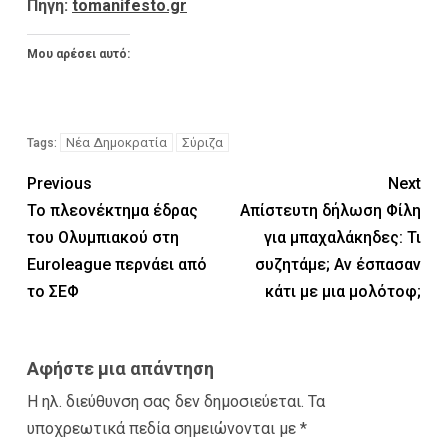
Πηγή:
tomanifesto.gr
Μου αρέσει αυτό:
Νέα Δημοκρατία
Σύριζα
Tags:
Previous
Next
Το πλεονέκτημα έδρας
Απίστευτη δήλωση Φίλη
του Ολυμπιακού στη
για μπαχαλάκηδες: Τι
Euroleague περνάει από
συζητάμε; Αν έσπασαν
το ΣΕΦ
κάτι με μια μολότοφ;
Αφήστε μια απάντηση
Η ηλ. διεύθυνση σας δεν δημοσιεύεται.
Τα
υποχρεωτικά πεδία σημειώνονται με
*