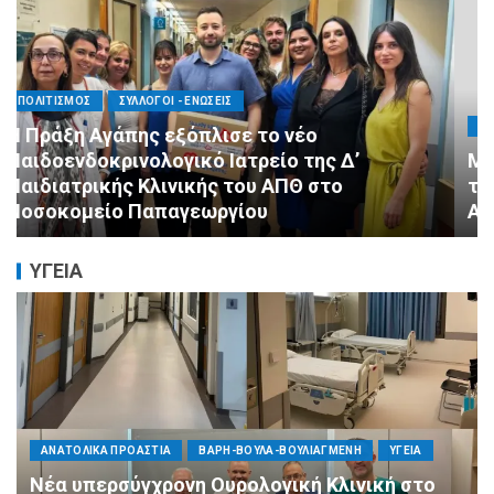
ΑΓΙΟΣ ΔΗΜΗΤΡΙΟΣ
ΕΚΚΛΗΣΙΑ - ΑΡΧΟΝΤΑΡΙΚΙ
ΠΟΛΙΤΙΣΜΟΣ
Με κατάνυξη και λαμπρότητα ο εορτασμός
της Μεταμορφώσεως του Σωτήρος στον
Ασύρματο
ΥΓΕΙΑ
ΠΟΛΙΤΙΚΗ
ΤΡΟΠΟΣ ΖΩΗΣ
ΥΓΕΙΑ
«Ημέρα Καρδιάς»: Μια πρωτοποριακή δράση