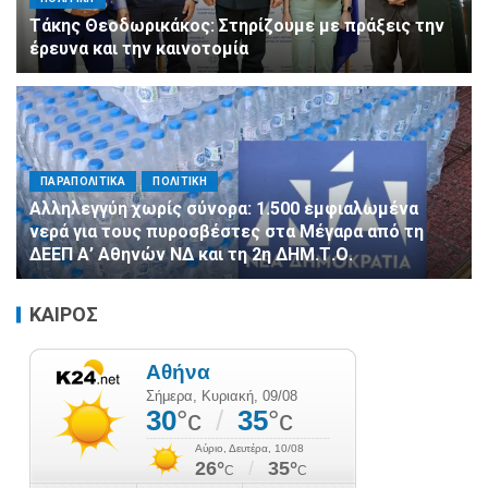
Τάκης Θεοδωρικάκος: Στηρίζουμε με πράξεις την
έρευνα και την καινοτομία
ΠΑΡΑΠΟΛΙΤΙΚΑ
ΠΟΛΙΤΙΚΗ
Αλληλεγγύη χωρίς σύνορα: 1.500 εμφιαλωμένα
νερά για τους πυροσβέστες στα Μέγαρα από τη
ΔΕΕΠ Α’ Αθηνών ΝΔ και τη 2η ΔΗΜ.Τ.Ο.
ΚΑΙΡΟΣ