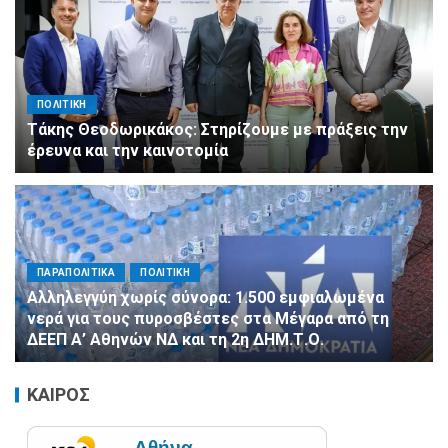
ΠΟΛΙΤΙΚΗ
Τάκης Θεοδωρικάκος: Στηρίζουμε με πράξεις την
έρευνα και την καινοτομία
ΠΑΡΑΠΟΛΙΤΙΚΑ
ΠΟΛΙΤΙΚΗ
Αλληλεγγύη χωρίς σύνορα: 1.500 εμφιαλωμένα
νερά για τους πυροσβέστες στα Μέγαρα από τη
ΔΕΕΠ Α’ Αθηνών ΝΔ και τη 2η ΔΗΜ.Τ.Ο.
ΚΑΙΡΟΣ