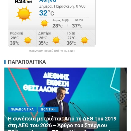
πρόγνωση καιρού από το k24.net
ΠΑΡΑΠΟΛΙΤΙΚΑ
ΠΑΡΑΠΟΛΙΤΙΚΑ
ΠΟΛΙΤΙΚΗ
Αλληλεγγύη χωρίς σύνορα: 1.500
εμφιαλωμένα νερά για τους πυροσβέστες στα
Μέγαρα από τη ΔΕΕΠ Α’ Αθηνών ΝΔ και τη 2η