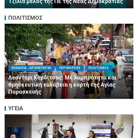
ΔΗΜ.Τ.Ο.
ΠΟΛΙΤΙΣΜΟΣ
ΑΓΙΟΣ ΔΗΜΗΤΡΙΟΣ
ΠΟΛΙΤΙΣΜΟΣ
ΣΥΛΛΟΓΟΙ - ΕΝΩΣΕΙΣ
Η Εθελοντική Δράση Αγίου Δημητρίου στο
πλευρό των πυρόπληκτων συμπολιτών μας
ΥΓΕΙΑ