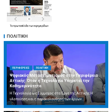
Τα
πρωτοσέλιδα
των
εφημερίδων
ΠΟΛΙΤΙΚΗ
ΠΕΡΙΦΕΡΕΙΕΣ
ΠΟΛΙΤΙΚΗ
Ψηφιακός Μετασχηματισμός στην Περιφέρεια
Αττικής: Όταν η Τεχνολογία Υπηρετεί την
Καθημερινότητα
Η Τεχνολογία ως Σύμμαχος στα Έργα της Αττικής Η
υλοποίηση και η παρακολούθηση των έργων...