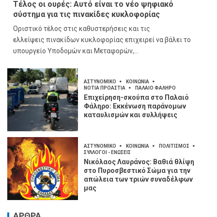
Τέλος οι ουρές: Αυτό είναι το νέο ψηφιακό
σύστημα για τις πινακίδες κυκλοφορίας
Οριστικό τέλος στις καθυστερήσεις και τις
ελλείψεις πινακίδων κυκλοφορίας επιχειρεί να βάλει το
υπουργείο Υποδομών και Μεταφορών,...
ΑΣΤΥΝΟΜΙΚΟ
ΚΟΙΝΩΝΙΑ
ΝΟΤΙΑ ΠΡΟΑΣΤΙΑ
ΠΑΛΑΙΟ ΦΑΛΗΡΟ
Επιχείρηση-σκούπα στο Παλαιό
Φάληρο: Εκκένωση παράνομων
καταυλισμών και συλλήψεις
ΑΣΤΥΝΟΜΙΚΟ
ΚΟΙΝΩΝΙΑ
ΠΟΛΙΤΙΣΜΟΣ
ΣΥΛΛΟΓΟΙ - ΕΝΩΣΕΙΣ
Νικόλαος Λαυράνος: Βαθιά θλίψη
στο Πυροσβεστικό Σώμα για την
απώλεια των τριών συναδέλφων
μας
ΑΡΘΡΑ