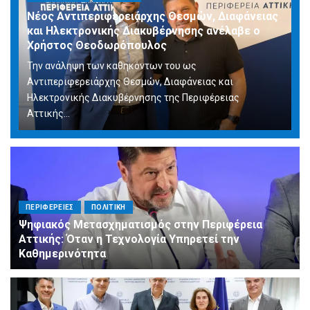
Νέος Αντιπεριφερειάρχης Θεσμών, Διαφάνειας
και Ηλεκτρονικής Διακυβέρνησης ανέλαβε ο
Χρήστος Θεοδωρόπουλος
Την ανάληψη των καθηκόντων του ως
Αντιπεριφερειάρχης Θεσμών, Διαφάνειας και
Ηλεκτρονικής Διακυβέρνησης της Περιφέρειας
Αττικής...
ΠΕΡΙΦΕΡΕΙΕΣ
ΠΟΛΙΤΙΚΗ
Ψηφιακός Μετασχηματισμός στην Περιφέρεια
Αττικής: Όταν η Τεχνολογία Υπηρετεί την
Καθημερινότητα