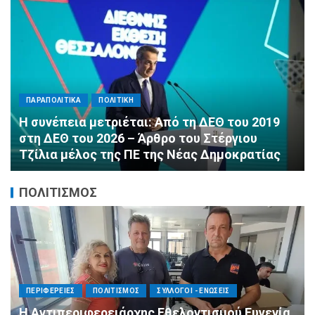
ΠΑΡΑΠΟΛΙΤΙΚΑ
ΠΟΛΙΤΙΚΗ
Αλληλεγγύη χωρίς σύνορα: 1.500
εμφιαλωμένα νερά για τους πυροσβέστες στα
Μέγαρα από τη ΔΕΕΠ Α’ Αθηνών ΝΔ και τη 2η
ΔΗΜ.Τ.Ο.
ΠΟΛΙΤΙΣΜΟΣ