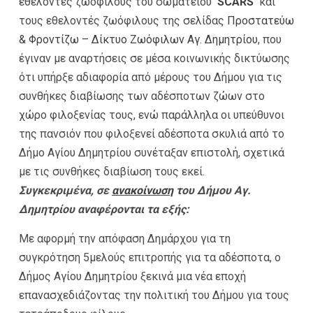
εθελοντές ζωόφιλους του σωματείου
SCARS
και
τους εθελοντές ζωόφιλους της σελίδας
Προστατεύω
& Φροντίζω – Δίκτυο Ζωόφιλων Αγ. Δημητρίου
,
που
έγιναν με αναρτήσεις σε μέσα κοινωνικής δικτύωσης
ότι υπήρξε αδιαφορία από μέρους του Δήμου για τις
συνθήκες διαβίωσης των αδέσποτων ζώων στο
χώρο φιλοξενίας τους, ενώ παράλληλα οι υπεύθυνοι
της πανσιόν που φιλοξενεί αδέσποτα σκυλιά από το
Δήμο Αγίου Δημητρίου συνέταξαν επιστολή, σχετικά
με τις συνθήκες διαβίωση τους εκεί.
Συγκεκριμένα, σε
ανακοίνωση
του Δήμου Αγ.
Δημητρίου αναφέρονται τα εξής:
Με αφορμή την απόφαση Δημάρχου για τη
συγκρότηση 5μελούς επιτροπής για τα αδέσποτα, ο
Δήμος Αγίου Δημητρίου ξεκινά μια νέα εποχή
επανασχεδιάζοντας την πολιτική του Δήμου για τους