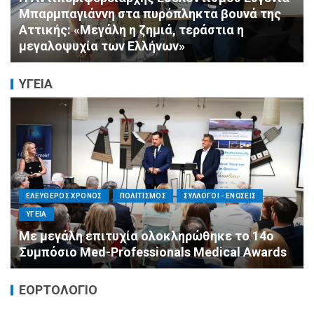
ΠΟΛΙΤΙΣΜΟΣ
ΣΥΛΛΟΓΟΙ - ΕΝΩΣΕΙΣ
Πνιγμός: Ο Σιωπηλός Θάνατος που Δεν
Μοιάζει με τις Ταινίες
ΥΓΕΙΑ
ΕΛΕΥΘΕΡΟΣ ΧΡΟΝΟΣ
ΟΙΚΟΝΟΜΙΑ
ΥΓΕΙΑ
Καταστροφικές δαπάνες υγείας και η
αντιμετώπισή τους
ΕΟΡΤΟΛΟΓΙΟ