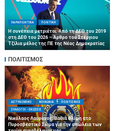
ΠΑΡΑΠΟΛΙΤΙΚΑ
ΠΑΡΑΠΟΛΙΤΙΚΑ
ΠΟΛΙΤΙΚΗ
Αλληλεγγύη 
Η συνέπεια μετριέται: Από τη ΔΕΘ του 2019
εμφιαλωμέν
στη ΔΕΘ του 2026 – Άρθρο του Στέργιου
στα Μέγαρα 
Τζίλια μέλος της ΠΕ της Νέας Δημοκρατίας
τη 2η ΔΗΜ.Τ
ΠΟΛΙΤΙΣΜΟΣ
ΑΣΤΥΝΟΜΙΚΟ
ΚΟΙΝΩΝΙΑ
ΠΟΛΙΤΙΣΜΟΣ
ΑΓΙΟΣ ΔΗ
ΣΥΛΛΟΓΟΙ - ΕΝΩΣΕΙΣ
ΠΟΛΙΤΙΣΜ
Νικόλαος Λαυράνος: Βαθιά θλίψη στο
Με κατά
Πυροσβεστικό Σώμα για την απώλεια των
της Μετ
τριών συναδέλφων μας
Ασύρμα