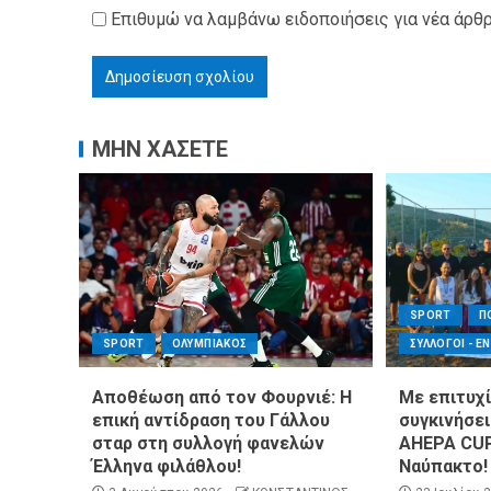
Επιθυμώ να λαμβάνω ειδοποιήσεις για νέα άρθρ
ΜΗΝ ΧΑΣΕΤΕ
SPORT
Π
SPORT
ΟΛΥΜΠΙΑΚΟΣ
ΣΥΛΛΟΓΟΙ - Ε
Αποθέωση από τον Φουρνιέ: Η
Με επιτυχί
επική αντίδραση του Γάλλου
συγκινήσε
σταρ στη συλλογή φανελών
AHEPA CUP
Έλληνα φιλάθλου!
Ναύπακτο!