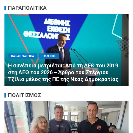
ΠΑΡΑΠΟΛΙΤΙΚΑ
ΠΑΡΑΠΟΛΙΤΙΚΑ
ΠΟΛΙΤΙΚΗ
Αλληλεγγύη χωρίς σύνορα: 1.500
εμφιαλωμένα νερά για τους πυροσβέστες στα
Μέγαρα από τη ΔΕΕΠ Α’ Αθηνών ΝΔ και τη 2η
ΔΗΜ.Τ.Ο.
ΠΟΛΙΤΙΣΜΟΣ