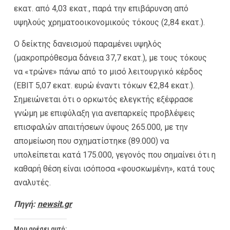
εκατ. από 4,03 εκατ., παρά την επιβάρυνση από
υψηλούς χρηματοοικονομικούς τόκους (2,84 εκατ.).
Ο δείκτης δανεισμού παραμένει υψηλός
(μακροπρόθεσμα δάνεια 37,7 εκατ.), με τους τόκους
να «τρώνε» πάνω από το μισό λειτουργικό κέρδος
(EBIT 5,07 εκατ. ευρώ έναντι τόκων €2,84 εκατ.).
Σημειώνεται ότι ο ορκωτός ελεγκτής εξέφρασε
γνώμη με επιφύλαξη για ανεπαρκείς προβλέψεις
επισφαλών απαιτήσεων ύψους 265.000, με την
απομείωση που σχηματίστηκε (89.000) να
υπολείπεται κατά 175.000, γεγονός που σημαίνει ότι η
καθαρή θέση είναι ισόποσα «φουσκωμένη», κατά τους
αναλυτές.
Πηγή:
newsit.gr
Μου αρέσει αυτό: