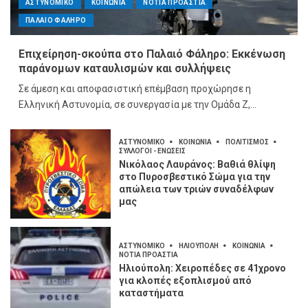
ΑΣΤΥΝΟΜΙΚΟ
ΚΟΙΝΩΝΙΑ
ΝΟΤΙΑ ΠΡΟΑΣΤΙΑ
ΠΑΛΑΙΟ ΦΑΛΗΡΟ
Επιχείρηση-σκούπα στο Παλαιό Φάληρο: Εκκένωση
παράνομων καταυλισμών και συλλήψεις
Σε άμεση και αποφασιστική επέμβαση προχώρησε η
Ελληνική Αστυνομία, σε συνεργασία με την Ομάδα Ζ,...
ΑΣΤΥΝΟΜΙΚΟ
ΚΟΙΝΩΝΙΑ
ΠΟΛΙΤΙΣΜΟΣ
ΣΥΛΛΟΓΟΙ - ΕΝΩΣΕΙΣ
Νικόλαος Λαυράνος: Βαθιά θλίψη
στο Πυροσβεστικό Σώμα για την
απώλεια των τριών συναδέλφων
μας
ΑΣΤΥΝΟΜΙΚΟ
ΗΛΙΟΥΠΟΛΗ
ΚΟΙΝΩΝΙΑ
ΝΟΤΙΑ ΠΡΟΑΣΤΙΑ
Ηλιούπολη: Χειροπέδες σε 41χρονο
για κλοπές εξοπλισμού από
καταστήματα