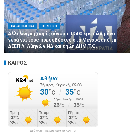
ΠΑΡΑΠΟΛΙΤΙΚΑ
ΠΟΛΙΤΙΚΗ
Αλληλεγγύη χωρίς σύνορα: 1.500 εμφιαλωμένα
νερά για τους πυροσβέστες στα Μέγαρα από τη
ΔΕΕΠ Α’ Αθηνών ΝΔ και τη 2η ΔΗΜ.Τ.Ο.
ΚΑΙΡΟΣ
πρόγνωση καιρού από το k24.net