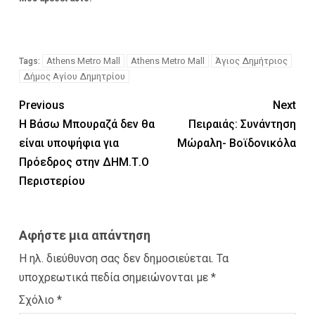
Athens Metro Mall
Αthens Metro Mall
Άγιος Δημήτριος
Tags:
Δήμος Αγίου Δημητρίου
Previous
Next
Η Βάσω Μπουραζά δεν θα
Πειραιάς: Συνάντηση
είναι υποψήφια για
Μώραλη- Βοϊδονικόλα
Πρόεδρος στην ΔΗΜ.Τ.Ο
Περιστερίου
Αφήστε μια απάντηση
Η ηλ. διεύθυνση σας δεν δημοσιεύεται.
Τα
υποχρεωτικά πεδία σημειώνονται με
*
Σχόλιο
*