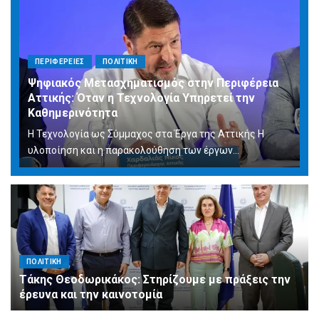
ΠΕΡΙΦΕΡΕΙΕΣ
ΠΟΛΙΤΙΚΗ
Ψηφιακός Μετασχηματισμός στην Περιφέρεια
Αττικής: Όταν η Τεχνολογία Υπηρετεί την
Καθημερινότητα
Η Τεχνολογία ως Σύμμαχος στα Έργα της Αττικής Η
υλοποίηση και η παρακολούθηση των έργων...
ΠΟΛΙΤΙΚΗ
Τάκης Θεοδωρικάκος: Στηρίζουμε με πράξεις την
έρευνα και την καινοτομία