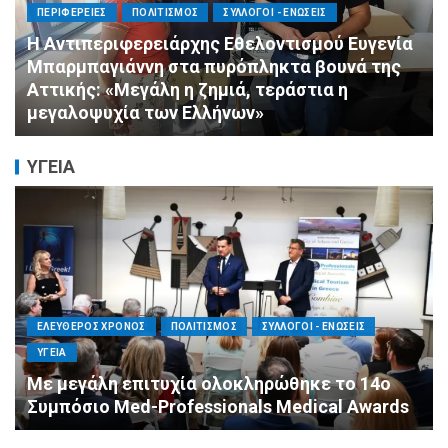
ΠΟΛΙΤΙΣΜΟΣ
ΣΥΛΛΟΓΟΙ - ΕΝΩΣΕΙΣ
Πνιγμός: Ο Σιωπηλός Θάνατος που Δεν
Μοιάζει με τις Ταινίες
ΥΓΕΙΑ
ΕΛΕΥΘΕΡΟΣ ΧΡΟΝΟΣ
ΟΙΚΟΝΟΜΙΑ
ΥΓΕΙΑ
Καταστροφικές δαπάνες υγείας και η
αντιμετώπισή τους