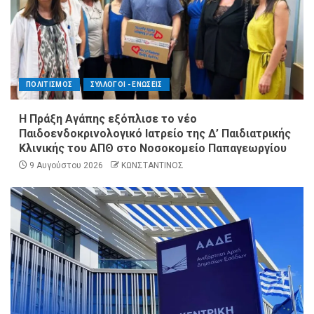
ΠΟΛΙΤΙΣΜΟΣ
ΣΥΛΛΟΓΟΙ - ΕΝΩΣΕΙΣ
Η Πράξη Αγάπης εξόπλισε το νέο
Παιδοενδοκρινολογικό Ιατρείο της Δ’ Παιδιατρικής
Κλινικής του ΑΠΘ στο Νοσοκομείο Παπαγεωργίου
9 Αυγούστου 2026
ΚΩΝΣΤΑΝΤΙΝΟΣ