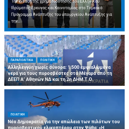
Την ένταξη της χρηματοδότησης του Ελληνικού
Ιδρύματος Έρευνας και Καινοτομίας στο Tομεακό
Πρόγραμμα Ανάπτυξης του υπουργείου Ανάπτυξης για
την…
ΠΑΡΑΠΟΛΙΤΙΚΑ
ΠΟΛΙΤΙΚΗ
Αλληλεγγύη χωρίς σύνορα: 1.500 εμφιαλωμένα
νερά για τους πυροσβέστες στα Μέγαρα από τη
ΔΕΕΠ Α’ Αθηνών ΝΔ και τη 2η ΔΗΜ.Τ.Ο.
ΠΟΛΙΤΙΚΗ
Νέα Δημοκρατία για την απώλεια των πιλότων του
πυροσβεστικού ελικοπτέρου στην Ψάθα: «Η