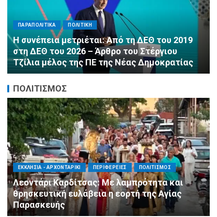
ΠΑΡΑΠΟΛΙΤΙΚΑ
ΠΟΛΙΤΙΚΗ
Αλληλεγγύη χωρίς σύνορα: 1.500
εμφιαλωμένα νερά για τους πυροσβέστες στα
Μέγαρα από τη ΔΕΕΠ Α’ Αθηνών ΝΔ και τη 2η
ΔΗΜ.Τ.Ο.
ΠΟΛΙΤΙΣΜΟΣ
ΑΓΙΟΣ ΔΗΜΗΤΡΙΟΣ
ΠΟΛΙΤΙΣΜΟΣ
ΣΥΛΛΟΓΟΙ - ΕΝΩΣΕΙΣ
Η Εθελοντική Δράση Αγίου Δημητρίου στο
πλευρό των πυρόπληκτων συμπολιτών μας