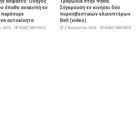
ην άσφαλτο: Οδηγός
Τραγωδία στην Ψάθα:
υ έπαθε ανακοπή εν
Σύγκρουση εν κινήσει δύο
ι παρέσυρε
πυροσβεστικών ελικοπτέρων
να αυτοκίνητα
Bell (video)
0
υ 2026
ΚΩΝΣΤΑΝΤΙΝΟΣ
2 Αυγούστου 2026
ΚΩΝΣΤΑΝΤΙΝΟΣ
ροσβέστες
ΠΑΡΑΠΟΛΙΤΙΚΑ
ΠΟΛΙΤΙΚΗ
νών ΝΔ και
Ποιο κόμμα ζήτησε…ψυχίατρο στη Βουλή;
ΡΙΚΙ
ΑΓΙΟΣ ΔΗΜΗΤΡΙΟΣ
ΠΟΛΙΤΙΣΜΟΣ
ΣΥΛΛΟΓΟΙ - ΕΝΩΣΕΙΣ
 εορτασμός
Η Εθελοντική Δράση Αγίου Δημητρίου στο
ρος στον
πλευρό των πυρόπληκτων συμπολιτών
μας