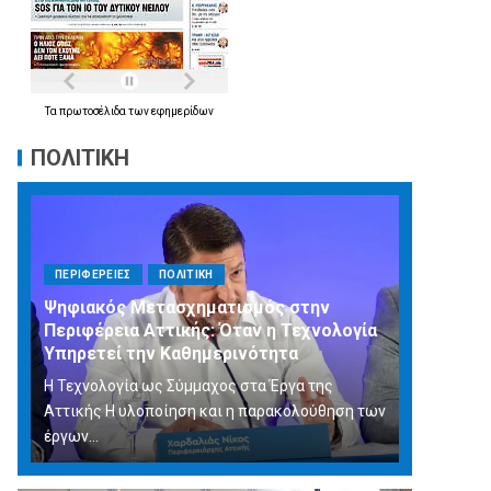
Τα
πρωτοσέλιδα
των
εφημερίδων
ΠΟΛΙΤΙΚΗ
ΠΕΡΙΦΕΡΕΙΕΣ
ΠΟΛΙΤΙΚΗ
Ψηφιακός Μετασχηματισμός στην
Περιφέρεια Αττικής: Όταν η Τεχνολογία
Υπηρετεί την Καθημερινότητα
Η Τεχνολογία ως Σύμμαχος στα Έργα της
Αττικής Η υλοποίηση και η παρακολούθηση των
έργων...