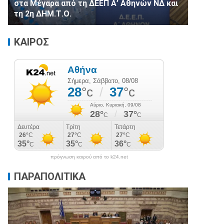
στα Μέγαρα από τη ΔΕΕΠ Α’ Αθηνών ΝΔ και
τη 2η ΔΗΜ.Τ.Ο.
ΚΑΙΡΟΣ
πρόγνωση καιρού από το k24.net
ΠΑΡΑΠΟΛΙΤΙΚΑ