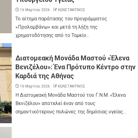
16 Μαρτίου 2026
ΚΩΝΣΤΑΝΤΙΝΟΣ
Το αίτημα παράτασης του προγράμματος
0
«Προλαμβάνω» και μετά τη λήξη της
ροσβέστες
χρηματοδότησης από το Ταμείο...
ΠΑΡΑΠΟΛΙΤΙΚΑ
ΠΟΛΙΤΙΚΗ
νών ΝΔ και
Ποιο κόμμα ζήτησε…ψυχίατρο στη Βουλή;
Διατομεακή Μονάδα Μαστού «Έλενα
Βενιζέλου»: Ένα Πρότυπο Κέντρο στην
Καρδιά της Αθήνας
16 Μαρτίου 2026
ΚΩΝΣΤΑΝΤΙΝΟΣ
Η Διατομεακή Μονάδα Μαστού του Γ.Ν.Μ. «Έλενα
Βενιζέλου» αποτελεί έναν από τους
ΡΙΚΙ
ΑΓΙΟΣ ΔΗΜΗΤΡΙΟΣ
ΠΟΛΙΤΙΣΜΟΣ
σημαντικότερους πυλώνες της δημόσιας υγείας...
ΣΥΛΛΟΓΟΙ - ΕΝΩΣΕΙΣ
 εορτασμός
Η Εθελοντική Δράση Αγίου Δημητρίου στο
ρος στον
πλευρό των πυρόπληκτων συμπολιτών
μας