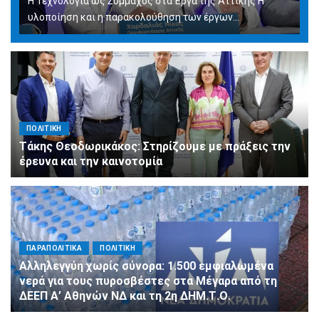
Η Τεχνολογία ως Σύμμαχος στα Έργα της Αττικής Η
υλοποίηση και η παρακολούθηση των έργων...
ΠΟΛΙΤΙΚΗ
Τάκης Θεοδωρικάκος: Στηρίζουμε με πράξεις την
έρευνα και την καινοτομία
ΠΑΡΑΠΟΛΙΤΙΚΑ
ΠΟΛΙΤΙΚΗ
Αλληλεγγύη χωρίς σύνορα: 1.500 εμφιαλωμένα
νερά για τους πυροσβέστες στα Μέγαρα από τη
ΔΕΕΠ Α’ Αθηνών ΝΔ και τη 2η ΔΗΜ.Τ.Ο.