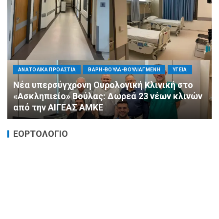
ΠΟΛΙΤΙΚΗ
ΤΡΟΠΟΣ ΖΩΗΣ
ΥΓΕΙΑ
«Ημέρα Καρδιάς»: Μια πρωτοποριακή δράση
πρόληψης από τη ΔΗΜ.ΤΟ. Νέας
Φιλαδέλφειας – Νέας Χαλκηδόνας
ΕΟΡΤΟΛΟΓΙΟ