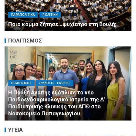
ΠΑΡΑΠΟΛΙΤΙΚΑ
ΠΟΛΙΤΙΚΗ
Μητσοτάκης σε υπουργούς: Ξεχάστε τον
ανασχηματισμό, πιάστε δουλειά με 4
αυστηρές εντολές
ΠΟΛΙΤΙΣΜΟΣ
ΑΓΙΟΣ ΔΗΜΗΤΡΙΟΣ
ΕΚΚΛΗΣΙΑ - ΑΡΧΟΝΤΑΡΙΚΙ
ΠΟΛΙΤΙΣΜΟΣ
Με κατάνυξη και λαμπρότητα ο εορτασμός
της Μεταμορφώσεως του Σωτήρος στον
Ασύρματο
ΥΓΕΙΑ