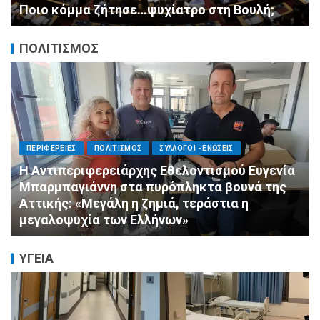
αυστηρές εντολές
ΠΟΛΙΤΙΣΜΟΣ
ΠΟΛΙΤΙΣΜΟΣ
ΣΥΛΛΟΓΟΙ - ΕΝΩΣΕΙΣ
Άμεση κινητοποίηση της Ειδικής Ομάδας
Αλληλεγγύης (Ε.Ο.Α.) για τους πυροσβέστες
στο Πόρτο Γερμενό
ΥΓΕΙΑ