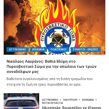
ΑΣΤΥΝΟΜΙΚΟ
ΚΟΙΝΩΝΙΑ
ΠΟΛΙΤΙΣΜΟΣ
ΣΥΛΛΟΓΟΙ - ΕΝΩΣΕΙΣ
Νικόλαος Λαυράνος: Βαθιά θλίψη στο
Πυροσβεστικό Σώμα για την απώλεια των τριών
συναδέλφων μας
Βαθύτατα συγκλονισμένος από τη διπλή τραγωδία που
στοίχισε τη ζωή σε τρεις πυροσβέστες εν ώρα...
ΑΣΤΥΝΟΜΙΚΟ
ΗΛΙΟΥΠΟΛΗ
ΚΟΙΝΩΝΙΑ
ΝΟΤΙΑ ΠΡΟΑΣΤΙΑ
Ηλιούπολη: Χειροπέδες σε 41χρονο