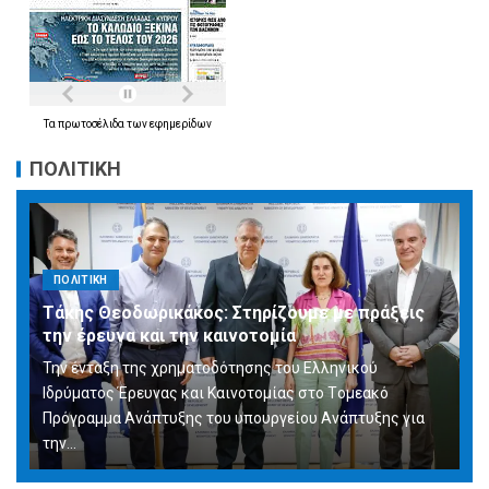
Τα
πρωτοσέλιδα
των
εφημερίδων
ΠΟΛΙΤΙΚΗ
ΠΟΛΙΤΙΚΗ
Τάκης Θεοδωρικάκος: Στηρίζουμε με πράξεις
την έρευνα και την καινοτομία
Την ένταξη της χρηματοδότησης του Ελληνικού
Ιδρύματος Έρευνας και Καινοτομίας στο Tομεακό
Πρόγραμμα Ανάπτυξης του υπουργείου Ανάπτυξης για
την…