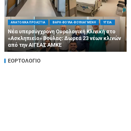
ΠΟΛΙΤΙΚΗ
ΤΡΟΠΟΣ ΖΩΗΣ
ΥΓΕΙΑ
«Ημέρα Καρδιάς»: Μια πρωτοποριακή δράση
πρόληψης από τη ΔΗΜ.ΤΟ. Νέας
Φιλαδέλφειας – Νέας Χαλκηδόνας
ΕΟΡΤΟΛΟΓΙΟ