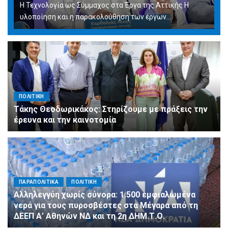
Η Τεχνολογία ως Σύμμαχος στα Έργα της Αττικής Η
υλοποίηση και η παρακολούθηση των έργων...
ΠΟΛΙΤΙΚΗ
Τάκης Θεοδωρικάκος: Στηρίζουμε με πράξεις την
έρευνα και την καινοτομία
ΠΑΡΑΠΟΛΙΤΙΚΑ
ΠΟΛΙΤΙΚΗ
Αλληλεγγύη χωρίς σύνορα: 1.500 εμφιαλωμένα
νερά για τους πυροσβέστες στα Μέγαρα από τη
ΔΕΕΠ Α’ Αθηνών ΝΔ και τη 2η ΔΗΜ.Τ.Ο.