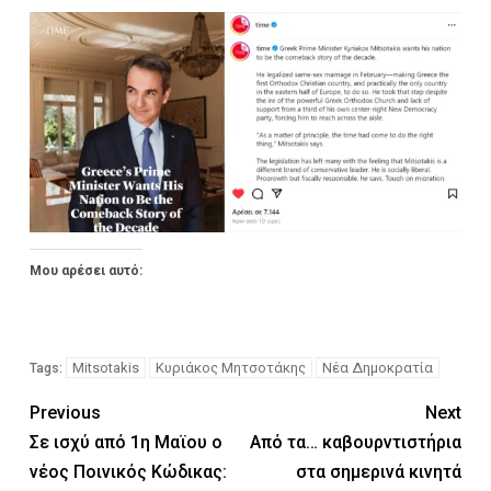
Μου αρέσει αυτό:
Mitsotakis
Κυριάκος Μητσοτάκης
Νέα Δημοκρατία
Tags:
Previous
Next
Σε ισχύ από 1η Μαϊου ο
Από τα… καβουρντιστήρια
νέος Ποινικός Κώδικας:
στα σημερινά κινητά