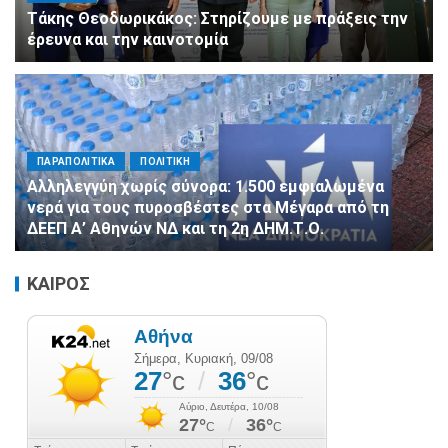
Τάκης Θεοδωρικάκος: Στηρίζουμε με πράξεις την
έρευνα και την καινοτομία
ΠΑΡΑΠΟΛΙΤΙΚΑ
ΠΟΛΙΤΙΚΗ
Αλληλεγγύη χωρίς σύνορα: 1.500 εμφιαλωμένα
νερά για τους πυροσβέστες στα Μέγαρα από τη
ΔΕΕΠ Α’ Αθηνών ΝΔ και τη 2η ΔΗΜ.Τ.Ο.
ΚΑΙΡΟΣ